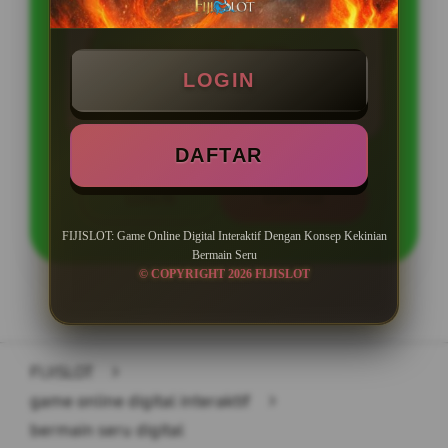
BONUS NEW MEMBER 10%
Minimal Deposit Rp. 10.000
LOGIN
Minimal Withdraw Rp 50.000
DAFTAR
LOGIN
DAFTAR
FIJISLOT: Game Online Digital Interaktif Dengan Konsep Kekinian
Bermain Seru
© COPYRIGHT 2026 FIJISLOT
Layer Popup Close
FIJISLOT
>
game online digital interaktif
>
bermain seru digital