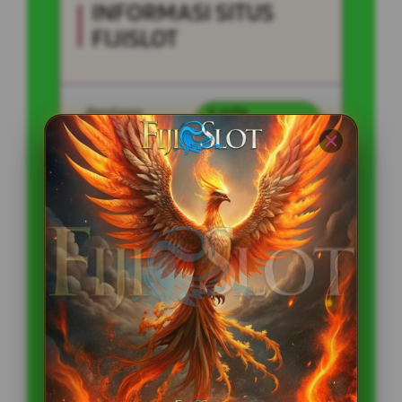
INFORMASI SITUS
FIJISLOT
Penilaian
5 JUTA
Pengguna
PENGGUNA
Minimal Deposit
10.000 Ribu
Layanan Support
24/7
Platform
Multi-Device
PENAWARAN SPESIAL