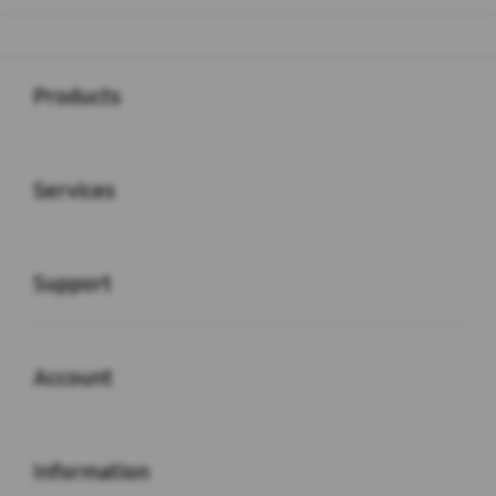
Buka
Footer Navigation
Products
Buka
Services
Buka
Support
Buka
Account
Buka
Information